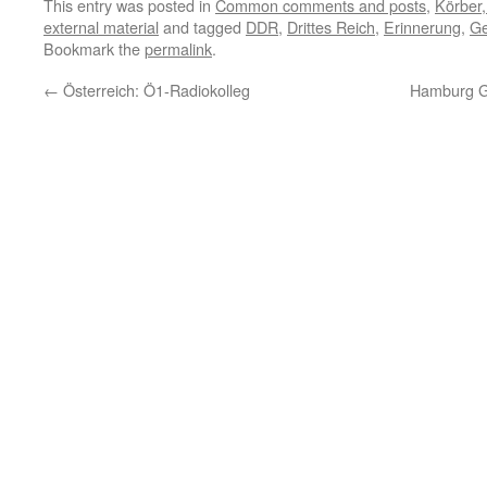
This entry was posted in
Common comments and posts
,
Körber
external material
and tagged
DDR
,
Drittes Reich
,
Erinnerung
,
Ge
Bookmark the
permalink
.
←
Österreich: Ö1-Radiokolleg
Hamburg Ge